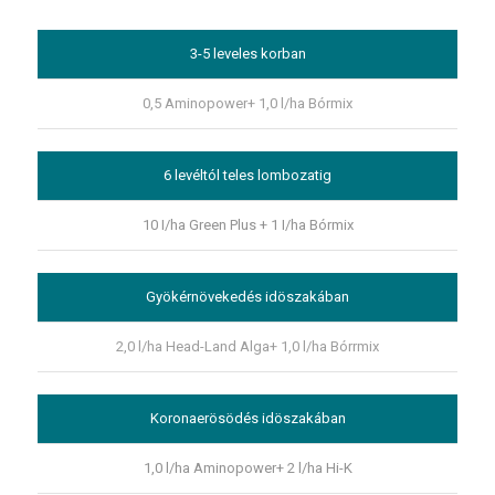
3-5 leveles korban
0,5 Aminopower+ 1,0 l/ha Bórmix
6 levéltól teles lombozatig
10 I/ha Green Plus + 1 I/ha Bórmix
Gyökérnövekedés idöszakában
2,0 l/ha Head-Land Alga+ 1,0 l/ha Bórrmix
Koronaerösödés idöszakában
1,0 l/ha Aminopower+ 2 l/ha Hi-K