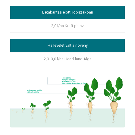
Betakaritás elötti idöszakban
2,0 l/ha Kraft plusz
Ha levelet vált a növény
2,0- 3,0 l/ha Head-land Alga