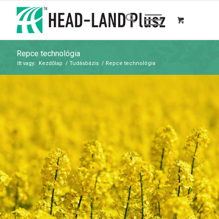
Repce technológia
Itt vagy:
Kezdőlap
/
Tudásbázis
/
Repce technológia