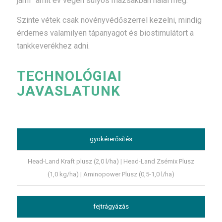
járni” amit év végén súlyos mázsákban hálál meg.
Szinte vétek csak növényvédőszerrel kezelni, mindig
érdemes valamilyen tápanyagot és biostimulátort a
tankkeverékhez adni.
TECHNOLÓGIAI
JAVASLATUNK
gyökérerősítés
Head-Land Kraft plusz (2,0 l/ha) | Head-Land Zsémix Plusz
(1,0 kg/ha) | Aminopower Plusz (0,5-1,0 l/ha)
fejtrágyázás