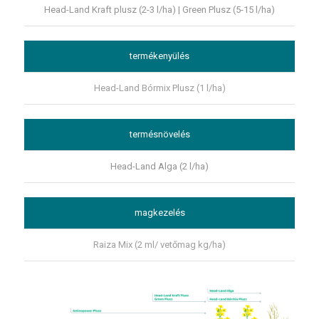
Head-Land Kraft plusz (2-3 l/ha) | Green Plusz (5-15 l/ha)
termékenyülés
Head-Land Bórmix Plusz (1 l/ha)
termésnövelés
Head-Land Alga (2 l/ha)
magkezelés
Raiza Mix (2 ml/ vetőmag kg/ha)