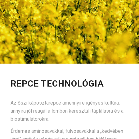
REPCE TECHNOLÓGIA
Az őszi káposztarepce amennyire igényes kultúra,
annyira jól reagál a lombon keresztüli táplálásra és a
biostimulátorokra.
Érdemes aminosavakkal, fulvosavakkal a „kedvében