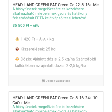
HEAD-LAND GREENLEAF Green-Go 22-8-16+ Me
A hiánytünetek megelőzésére és kezelésére
alkalmazható mikroelemek gyors és hatékony
felszívódását EDTA kelátképző teszi lehetővé.
35 500
Ft
+ ÁFA
1 420 Ft
/ kg
+ ÁFA
Kiszerelések: 25 kg
Dózis: Ajánlott dózis :2,5 kg/ha Szántóföldi
kultúrákban az ajánlott dózis: 2-2,5 kg/ha
Opciók választása
HEAD-LAND GREENLEAF Green-Go 8-16-24+ 10
CaO + Me
A hiánytünetek megelőzésére és kezelésére
alkalmazható mikroelemek gyors és hatékony