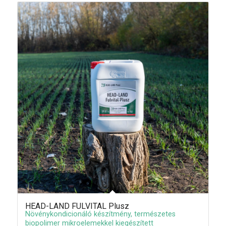
HEAD-LAND FULVITAL Plusz
Növénykondicionáló készítmény, természetes
biopolimer mikroelemekkel kiegészített