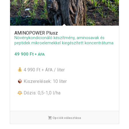
AMINOPOWER Plusz
Növénykondicionáló készítmény, aminosavak és
peptidek mikroelemekkel kiegészített koncentrátuma
49 900
Ft
+ ÁFA
4 990 Ft
/ liter
+ ÁFA
Kiszerelések: 10 liter
Dózis: 0,5-1,0 l/ha
Opciók választása