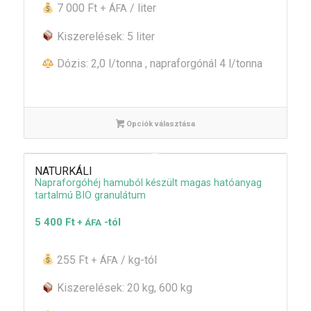
7 000 Ft
/ liter
+ ÁFA
Kiszerelések: 5 liter
Dózis: 2,0 l/tonna , napraforgónál 4 l/tonna
Opciók választása
NATURKÁLI
Napraforgóhéj hamuból készült magas hatóanyag
tartalmú BIO granulátum
5 400
Ft
-tól
+ ÁFA
255 Ft
/ kg-tól
+ ÁFA
Kiszerelések: 20 kg, 600 kg