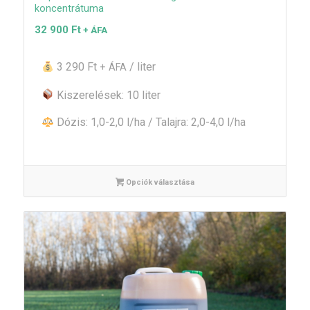
koncentrátuma
32 900
Ft
+ ÁFA
3 290 Ft
/ liter
+ ÁFA
Kiszerelések: 10 liter
Dózis: 1,0-2,0 l/ha / Talajra: 2,0-4,0 l/ha
Opciók választása