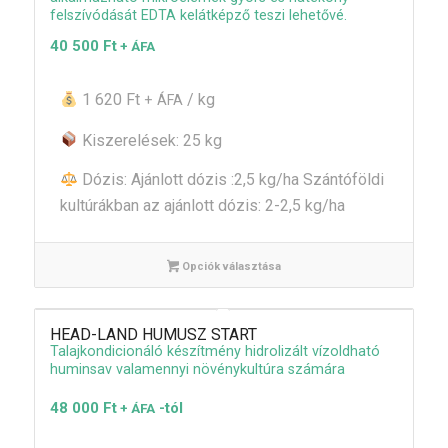
felszívódását EDTA kelátképző teszi lehetővé.
40 500
Ft
+ ÁFA
1 620 Ft
/ kg
+ ÁFA
Kiszerelések: 25 kg
Dózis: Ajánlott dózis :2,5 kg/ha Szántóföldi
kultúrákban az ajánlott dózis: 2-2,5 kg/ha
Opciók választása
HEAD-LAND HUMUSZ START
Talajkondicionáló készítmény hidrolizált vízoldható
huminsav valamennyi növénykultúra számára
48 000
Ft
-tól
+ ÁFA