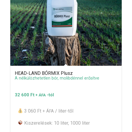
HEAD-LAND BÓRMIX Plusz
A nélkülözhetetlen bór, molibdénnel erősítve
32 600
Ft
-tól
+ ÁFA
3 060 Ft
/ liter-től
+ ÁFA
Kiszerelések: 10 liter, 1000 liter