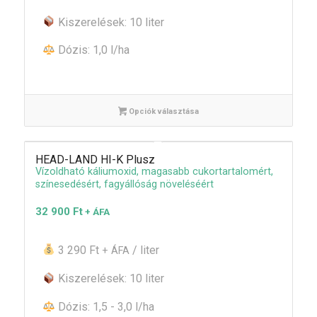
Kiszerelések: 10 liter
Dózis: 1,0 l/ha
Opciók választása
HEAD-LAND HI-K Plusz
Vízoldható káliumoxid, magasabb cukortartalomért,
színesedésért, fagyállóság növeléséért
32 900
Ft
+ ÁFA
3 290 Ft
/ liter
+ ÁFA
Kiszerelések: 10 liter
Dózis: 1,5 - 3,0 l/ha