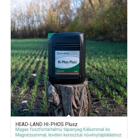
HEAD-LAND HI-PHOS Plusz
Magas foszfortartalmú tápanyag Káliummal és
Magnéziummal, levélen keresztüli növénytápláláshoz