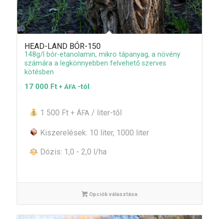
HEAD-LAND BÓR-150
148g/l bór-etanolamin, mikro tápanyag, a növény
számára a legkönnyebben felvehető szerves
kötésben
17 000
Ft
-tól
+ ÁFA
1 500 Ft
/ liter-től
+ ÁFA
Kiszerelések: 10 liter, 1000 liter
Dózis: 1,0 - 2,0 l/ha
Opciók választása