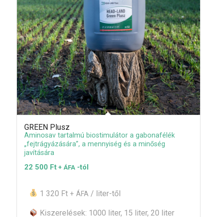
GREEN Plusz
Aminosav tartalmú biostimulátor a gabonafélék
„fejtrágyázására”, a mennyiség és a minőség
javítására
22 500
Ft
-tól
+ ÁFA
1 320 Ft
/ liter-től
+ ÁFA
Kiszerelések: 1000 liter, 15 liter, 20 liter