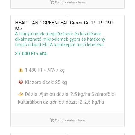
Opciók választása
HEAD-LAND GREENLEAF Green-Go 19-19-19+
Me
A hiánytünetek megelőzésére és kezelésére
alkalmazható mikroelemek gyors és hatékony
felszívódását EDTA kelátképző teszi lehetővé.
37 000
Ft
+ ÁFA
1 480 Ft
/ kg
+ ÁFA
Kiszerelések: 25 kg
Dózis: Ajánlott dózis :2,5 kg/ha Szántóföldi
kultúrákban az ajánlott dózis: 2-2,5 kg/ha
Opciók választása