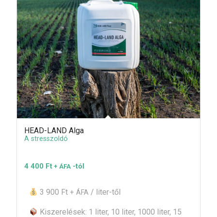
HEAD-LAND Alga
A stresszoldó
4 400
Ft
-tól
+ ÁFA
3 900 Ft
/ liter-től
+ ÁFA
Kiszerelések: 1 liter, 10 liter, 1000 liter, 15