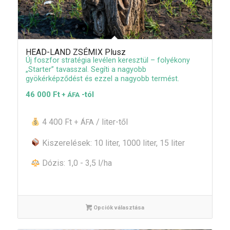
HEAD-LAND ZSÉMIX Plusz
Új foszfor stratégia levélen keresztül – folyékony
„Starter” tavasszal. Segíti a nagyobb
gyökérképződést és ezzel a nagyobb termést.
46 000
Ft
-tól
+ ÁFA
4 400 Ft
/ liter-től
+ ÁFA
Kiszerelések: 10 liter, 1000 liter, 15 liter
Dózis: 1,0 - 3,5 l/ha
Opciók választása