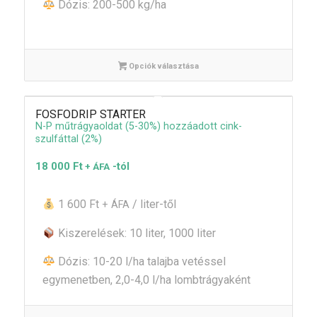
Dózis: 200-500 kg/ha
Opciók választása
FOSFODRIP STARTER
N-P műtrágyaoldat (5-30%) hozzáadott cink-
szulfáttal (2%)
18 000
Ft
-tól
+ ÁFA
1 600 Ft
/ liter-től
+ ÁFA
Kiszerelések: 10 liter, 1000 liter
Dózis: 10-20 l/ha talajba vetéssel
egymenetben, 2,0-4,0 l/ha lombtrágyaként