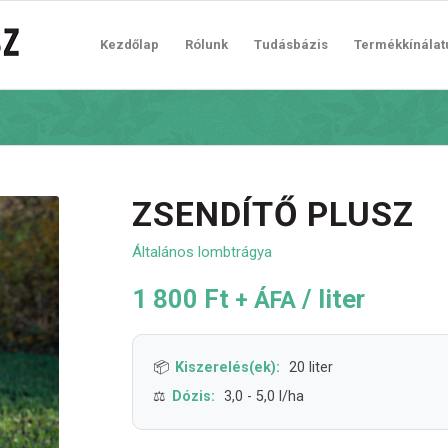
Kezdőlap
Rólunk
Tudásbázis
Termékkínálat
ZSENDÍTŐ PLUSZ
Általános lombtrágya
1 800
Ft
/ liter
+ ÁFA
Kiszerelés(ek):
20 liter
Dózis:
3,0 - 5,0 l/ha