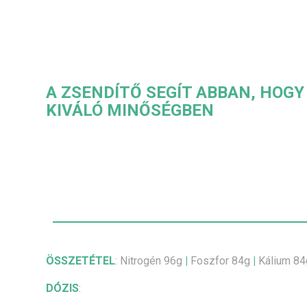
A ZSENDÍTŐ SEGÍT ABBAN, HOG
KIVÁLÓ MINŐSÉGBEN
ÖSSZETÉTEL
: Nitrogén 96g
|
Foszfor 84g
|
Kálium 8
DÓZIS
: