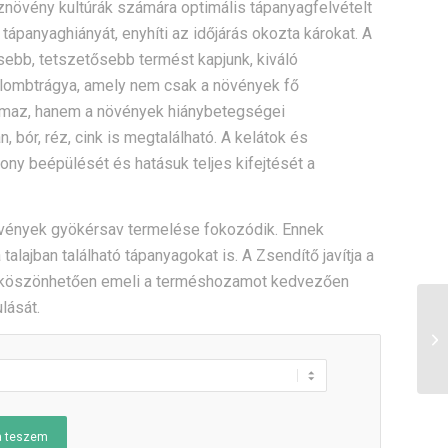
sznövény kultúrák számára optimális tápanyagfelvételt
ápanyaghiányát, enyhíti az időjárás okozta károkat. A
ebb, tetszetősebb termést kapjunk, kiváló
 lombtrágya, amely nem csak a növények fő
rtalmaz, hanem a növények hiánybetegségei
bór, réz, cink is megtalálható. A kelátok és
ony beépülését és hatásuk teljes kifejtését a
övények gyökérsav termelése fokozódik. Ennek
alajban található tápanyagokat is. A Zsendítő javítja a
nak köszönhetően emeli a terméshozamot kedvezően
lását.
a teszem