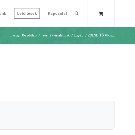
unk
Letöltések
Kapcsolat
Itt vagy:
Kezdőlap
/
Termékkínálatunk
/
Egyéb
/
ZSENDÍTŐ Plusz