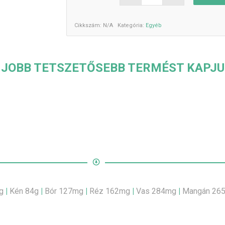
Cikkszám:
N/A
Kategória:
Egyéb
Y JOBB TETSZETŐSEBB TERMÉST KAPJU
4g
|
Kén 84g
|
Bór 127mg
|
Réz 162mg
|
Vas 284mg
|
Mangán 26