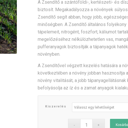
A Zsendítő a szántóföldi-, kertészeti- és dí
biztosít. Megakadályozza a növények súlyos t
Zsendítő segít abban, hogy jobb, egészséges
minőségben. A Zsendítő általános folyékony
tápelemeit, nitrogént, foszfort, káliumot ta
megelőzéséhez nélkülözhetetlen vas, mangán, 
pufferanyagok biztosítják a tápanyagok haték
növényben.
A Zsendítővel végzett kezelés hatására a n
következtében a növény jobban hasznosítja a t
növény vitalitását, a jobb tápanyagellátás
befolyásolja az íz és a zamat anyagok kialaku
Kiszerelés
Kosárb